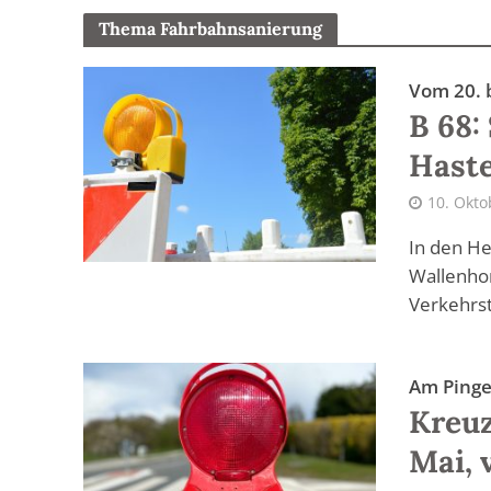
Thema Fahrbahnsanierung
Vom 20. 
B 68:
Haste
10. Okto
In den H
Wallenhor
Verkehrs
Am Pinge
Kreuz
Mai, 