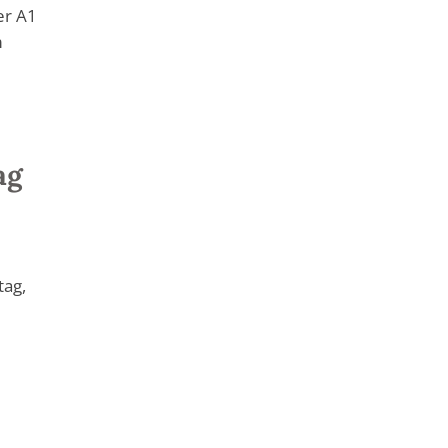
er A1
m
ag
tag,