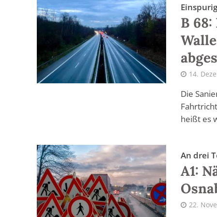
Einspuri
B 68:
Wall
abges
14. Dez
Die Sanie
Fahrtrich
heißt es w
An drei 
A1: N
Osna
22. Nov