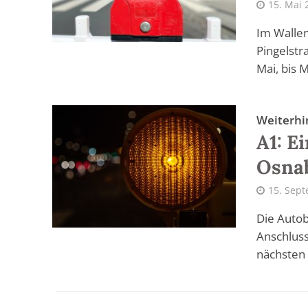
15. Mai 
Im Wallen
Pingelstr
Mai, bis M
Weiterhi
A1: E
Osna
15. Sep
Die Autob
Anschluss
nächsten 