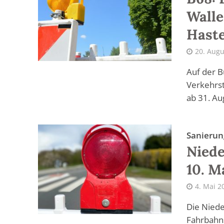
Walle
Hast
20. Augu
Auf der B
Verkehrs
ab 31. Au
Sanierun
Niede
10. M
4. Mai 2
Die Niede
Fahrbahns