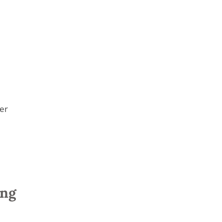
er
ung