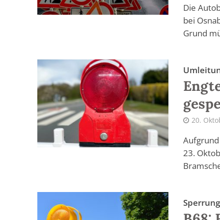
Die Auto
bei Osna
Grund mü
Umleitu
Engte
gespe
20. Okto
Aufgrund 
23. Oktob
Bramscher
Sperrung
B68: 