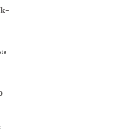
ck-
ste
b
e