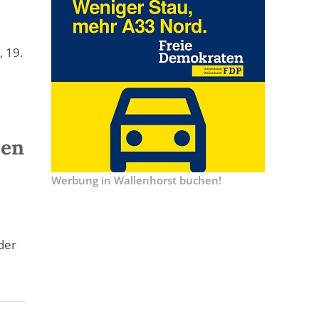
, 19.
len
Werbung in Wallenhorst buchen!
der