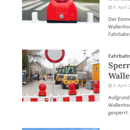
9. April
Der Einm
Wallenhor
Fahrbahns
Fahrbah
Sperr
Walle
4. April
Aufgrund 
Wallenhor
gesperrt.