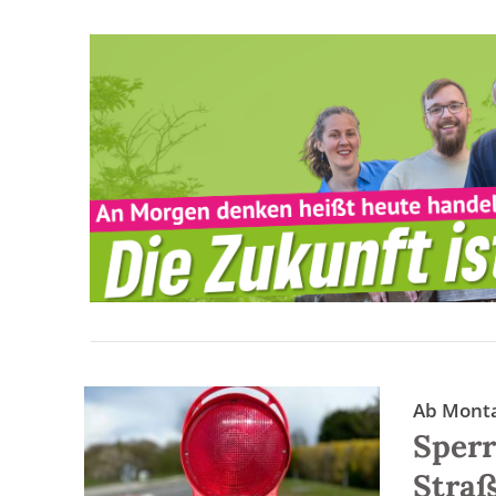
Ab Monta
Sperr
Stra