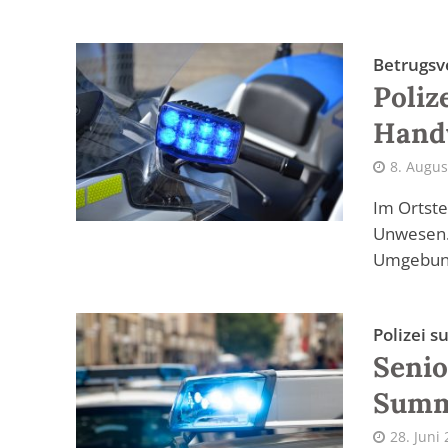
Betrugsv
Poliz
Hand
8. Augus
Im Ortste
Unwesen. 
Umgebung
Polizei 
Senio
Summ
28. Juni