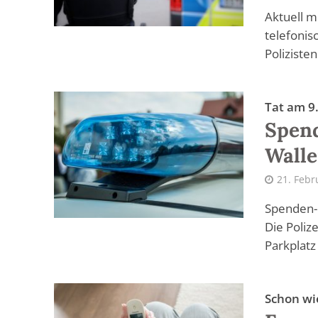
Aktuell m
telefonis
Polizisten
Tat am 9
Spend
Walle
21. Febr
Spenden-B
Die Poliz
Parkplatz 
Schon wi