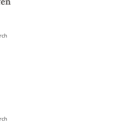
fen
rch
rch