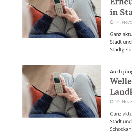
Erneu
in St
14. Nov
Ganz aktu
Stadt und
Stadtgebi
Auch jün
Welle
Land
10. Nov
Ganz aktu
Stadt und
Schockanr