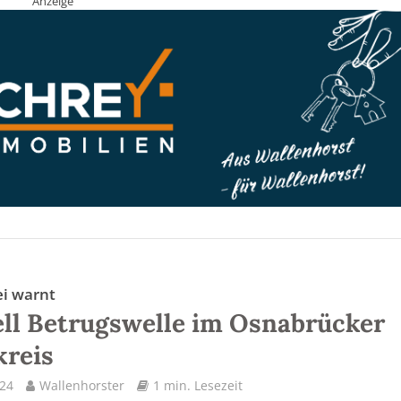
Anzeige
ei warnt
ll Betrugswelle im Osnabrücker
kreis
024
Wallenhorster
1 min. Lesezeit