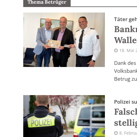
Thema Betrüger
Täter ge
Bankm
Walle
18. Mai 
Dank des 
Volksbank
Betrug zu
Polizei 
Falsc
stell
8. Febru