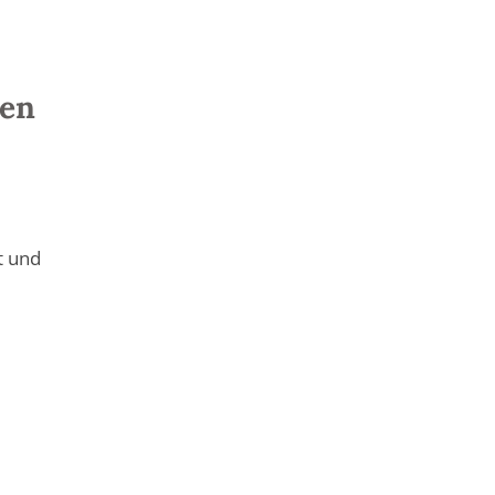
hen
t und