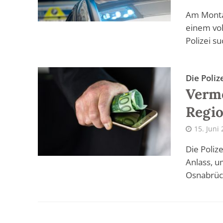
Am Montag
einem vol
Polizei su
Die Poliz
Verme
Regi
15. Juni
Die Poliz
Anlass, u
Osnabrück