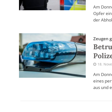
Am Donne
Opfer ein
der Abhol
Zeugen g
Betru
Poliz
18. Nov
Am Donne
eines per
aus und e