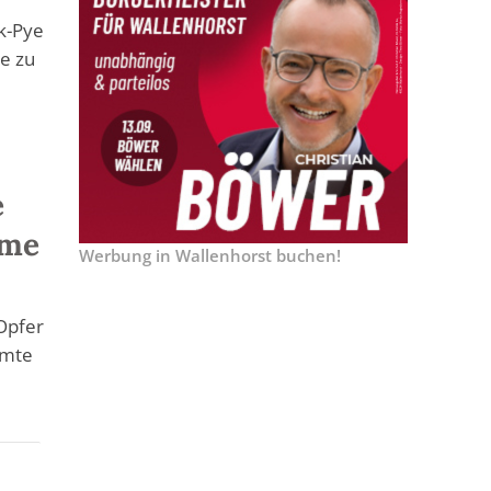
k-Pye
se zu
e
mme
Werbung in Wallenhorst buchen!
Opfer
amte