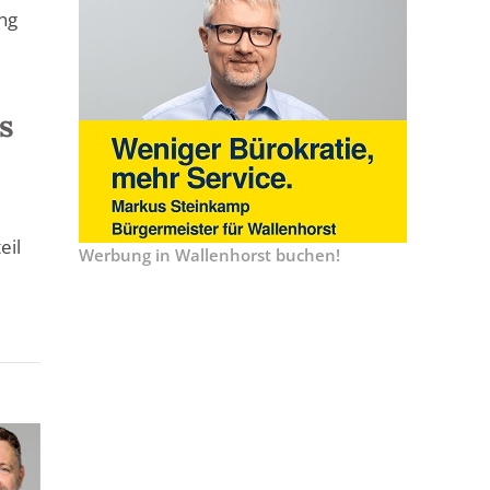
ng
s
eil
Werbung in Wallenhorst buchen!