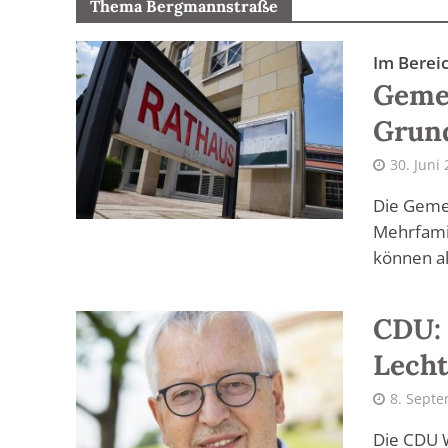
Thema Bergmannstraße
Im Berei
Geme
Grund
30. Juni
Die Geme
Mehrfami
können al
CDU: 
Lech
8. Sept
Die CDU W