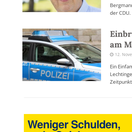
Bergmanns
der CDU. 
Einbr
am M
12. Nov
Ein Einfa
Lechtinge
Zeitpunkt 