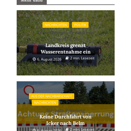
Mehr dazu
NACHRICHTEN
POLITIK
Keine Beregnung zwischen
12 und 18 Uhr
Landkreis grenzt
Wasserentnahme ein
2 min. Lesezeit
6. August 2026
AUS DER NACHBARSCHAFT
NACHRICHTEN
Nächste Sperrung
Keine Durchfahrt von
Icker nach Belm
2 min. Lesezeit
6. August 2026