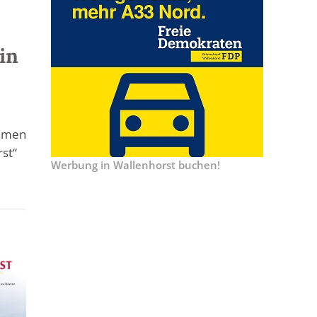
in
ehmen
st“
Werbung in Wallenhorst buchen!