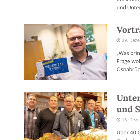
und Unte
Vort
29. Dez
„Was brin
Frage wol
Osnabrück
Unter
und S
16. Dez
Über 40 G