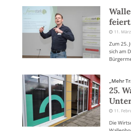
Wall
feier
11. März
Zum 25. 
sich am D
Bürgermei
„Mehr Tr
25. W
Unter
11. Febr
Die Wirt
Wallenho