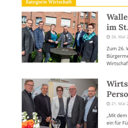
Kategorie Wirtschaft
Wall
im St
26. Mai 
Zum 26. 
Bürgermei
Wirtschaf
Wirts
Perso
21. Mai 
„Mit dem 
ein für F