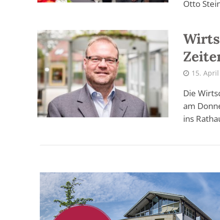
Otto Stei
Wirts
Zeite
15. Apri
Die Wirt
am Donner
ins Rathau