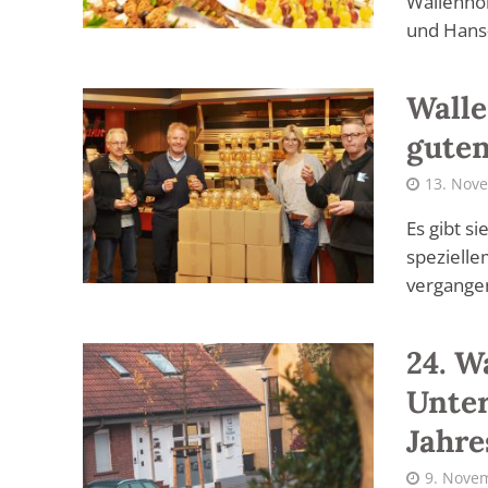
Wallenho
und Hans-
Walle
gute
13. Nov
Es gibt s
spezielle
vergangen
24. W
Unte
Jahre
9. Nove