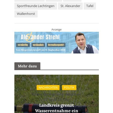
Sportfreunde Lechtingen
St. Alexander
Tafel
Wallenhorst
Anzeige
Mehr dazu
NACHRICHTEN
POLITIK
Keine Beregnung zwischen
12 und 18 Uhr
Landkreis grenzt
Wasserentnahme ein