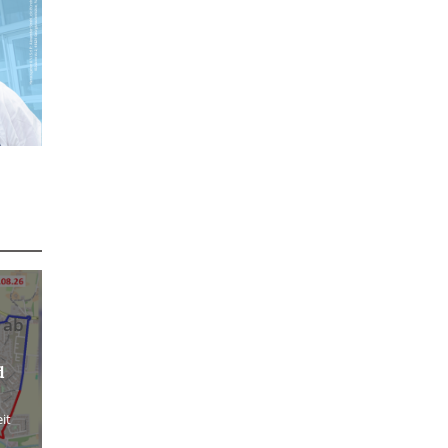
 ab
d
it