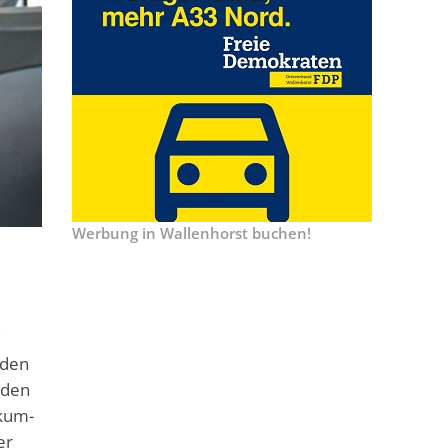
Werbung in Wallenhorst buchen!
.
rden
nden
nkum-
er