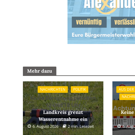
Mehr dazu
NACHRICHTEN
POLITIK
AUS DER
NACHR
Keine Beregnung zwischen
12 und 18 Uhr
N
Landkreis grenzt
Keine
Wasserentnahme ein
6. August 2026
2 min. Lesezeit
6. Aug