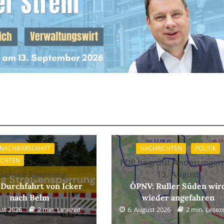
 NACHBARSCHAFT
NACHRICHTEN
POLITIK
ICHTEN
FDP begrüßt Änderungen
ächste Sperrung
13. August
 Durchfahrt von Icker
ÖPNV: Ruller Süden wir
nach Belm
wieder angefahren
ust 2026
2 min. Lesezeit
6. August 2026
2 min. Leseze