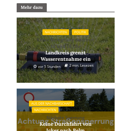
Mehr dazu
NACHRICHTEN
POLITIK
Keine Beregnung zwischen
12 und 18 Uhr
Landkreis grenzt
Wasserentnahme ein
2 min. Lesezeit
vor 5 Stunden
AUS DER NACHBARSCHAFT
NACHRICHTEN
Nächste Sperrung
Keine Durchfahrt von
Icker nach Belm