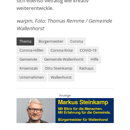
sich ebenso vielfältig wie kreativ
weiterentwickle.
wa/pm, Foto: Thomas Remme / Gemeinde
Wallenhorst
Thema
Bürgermeister
Corona
Corona-Hilfen
Corona-Krise
COVID-19
Gemeinde
Gemeinde Wallenhorst
Hilfe
Krisenstab
Otto Steinkamp
Rathaus
Unternehmen
Wallenhorst
Anzeige