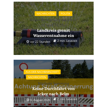
NACHRICHTEN
POLITIK
Keine Beregnung zwischen
12 und 18 Uhr
Landkreis grenzt
Wasserentnahme ein
2 min. Lesezeit
vor 22 Stunden
AUS DER NACHBARSCHAFT
NACHRICHTEN
Nächste Sperrung
Keine Durchfahrt von
Icker nach Belm
2 min. Lesezeit
6. August 2026