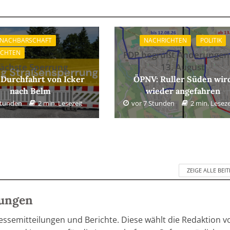
 NACHBARSCHAFT
NACHRICHTEN
POLITIK
ICHTEN
FDP begrüßt Änderungen
ächste Sperrung
13. August
 Durchfahrt von Icker
ÖPNV: Ruller Süden wir
nach Belm
wieder angefahren
Stunden
2 min. Lesezeit
vor 7 Stunden
2 min. Leseze
ZEIGE ALLE BEI
lungen
ressemitteilungen und Berichte. Diese wählt die Redaktion v