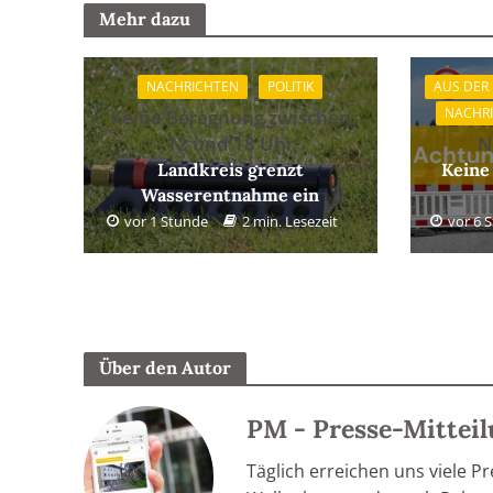
Mehr dazu
NACHRICHTEN
POLITIK
AUS DER
NACHR
Keine Beregnung zwischen
12 und 18 Uhr
N
Landkreis grenzt
Keine
Wasserentnahme ein
vor 1 Stunde
2 min. Lesezeit
vor 6 
Über den Autor
PM - Presse-Mittei
Täglich erreichen uns viele P