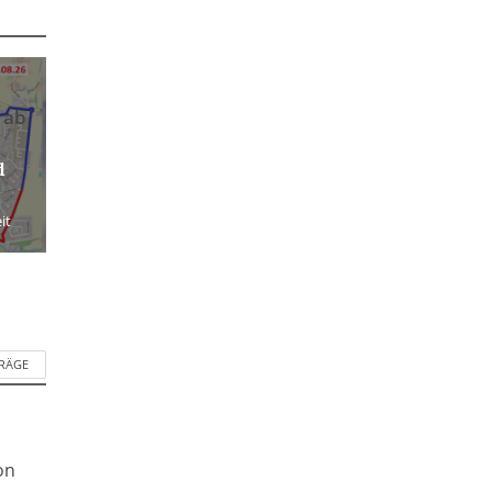
 ab
d
it
TRÄGE
on