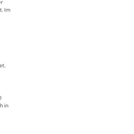
er
t. Im
et.
0
h in