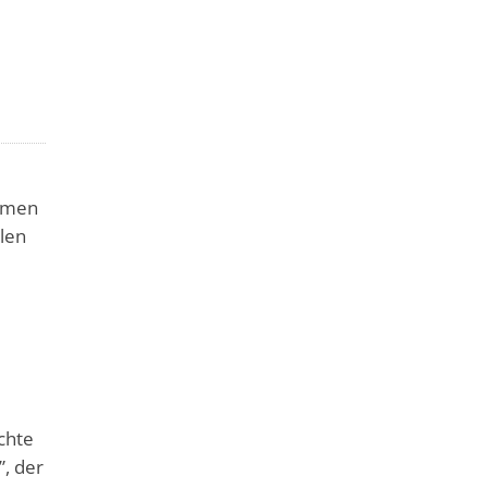
ehmen
ilen
e
chte
, der