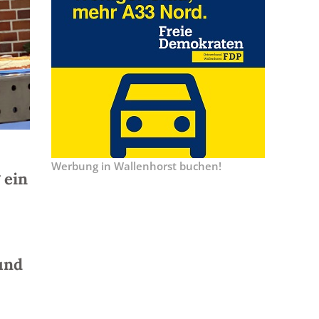
Werbung in Wallenhorst buchen!
 ein
und