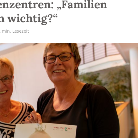
enzentren: „Familien
n wichtig?“
2 min. Lesezeit