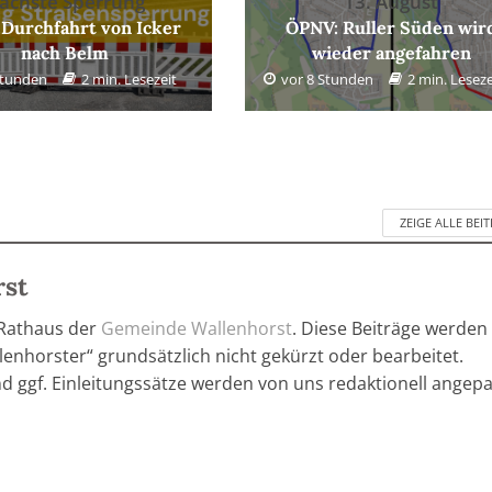
ächste Sperrung
13. August
 Durchfahrt von Icker
ÖPNV: Ruller Süden wir
nach Belm
wieder angefahren
Stunden
2 min. Lesezeit
vor 8 Stunden
2 min. Leseze
ZEIGE ALLE BEI
rst
 Rathaus der
Gemeinde Wallenhorst
. Diese Beiträge werden
enhorster“ grundsätzlich nicht gekürzt oder bearbeitet.
nd ggf. Einleitungssätze werden von uns redaktionell angepa