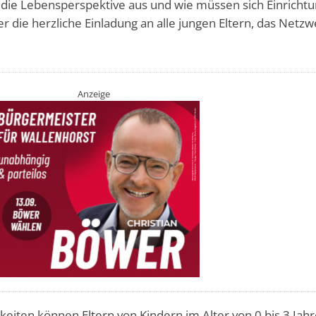
t die Lebensperspektive aus und wie müssen sich Einricht
er die herzliche Einladung an alle jungen Eltern, das Netz
Anzeige
eiten können Eltern von Kindern im Alter von 0 bis 3 Jah