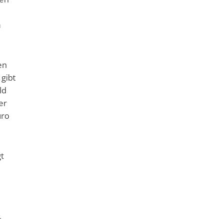
m
en
 gibt
ld
er
üro
gt