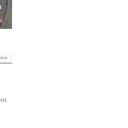
d
it
TRÄGE
sst.