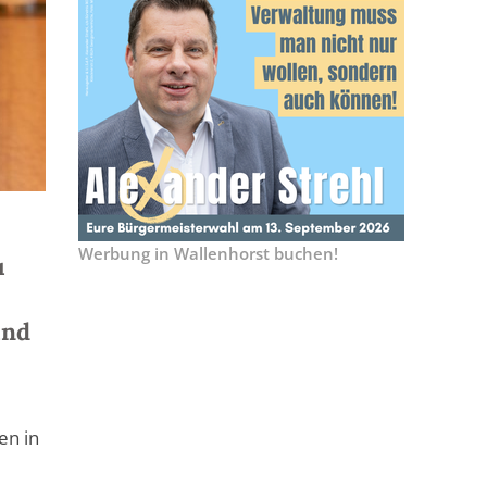
Werbung in Wallenhorst buchen!
u
und
en in