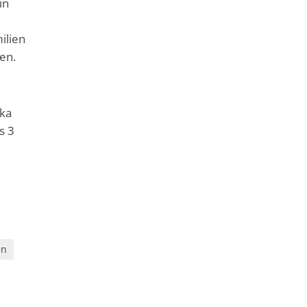
in
ilien
en.
ika
s 3
en