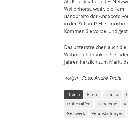
Als Koordinatorin des Netzwer
Wallenhorst, weil viele Fami
Bandbreite der Angebote vor 
in der Zukunft? Hier möchten
Kommen Sie vorbei und gestal
Das unterstreichen auch die
Wahmhoff-Thünker. Sie laden 
Jahren herzlich zum Markt de
wa/pm, Foto: André Thöle
Thema
Eltern
Familie
Frühe Hilfen
Hebamme
K
Netzwerk
Veranstaltungen