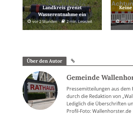
12 und 18 Uhr
N
Landkreis grenzt
Keine
Wasserentnahme ein
vor 2 Stunden
2 min. Lesezeit
vor 7 
Über den Autor
Gemeinde Wallenho
Pressemitteilungen aus dem
durch die Redaktion von „Wall
Lediglich die Überschriften u
Profil-Foto: Wallenhorster.de