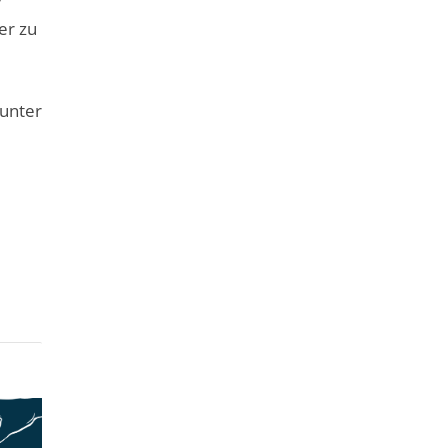
r
er zu
unter