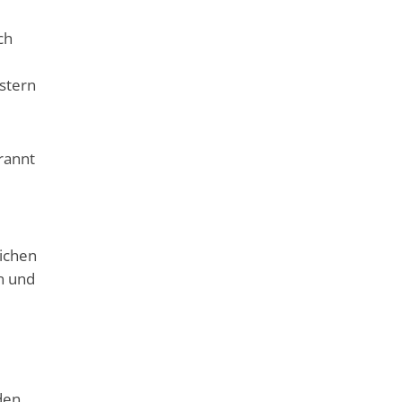
ch
stern
rannt
lichen
n und
den.