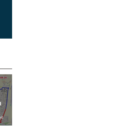
 ab
d
it