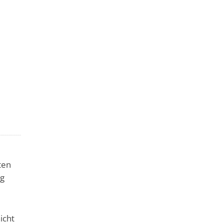
ten
ng
icht