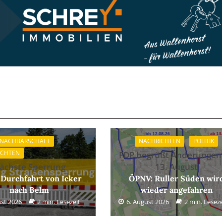
 NACHBARSCHAFT
NACHRICHTEN
POLITIK
ICHTEN
FDP begrüßt Änderungen
ächste Sperrung
13. August
 Durchfahrt von Icker
ÖPNV: Ruller Süden wir
nach Belm
wieder angefahren
ust 2026
2 min. Lesezeit
6. August 2026
2 min. Leseze