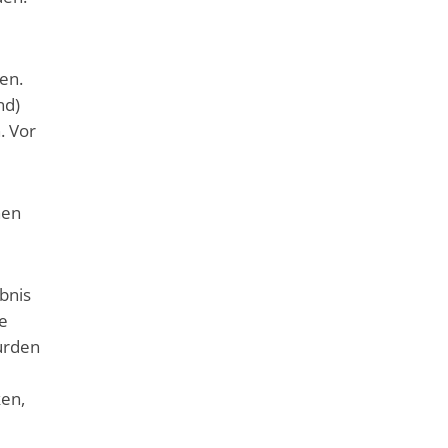
en.
nd)
. Vor
hen
bnis
de
urden
ken,