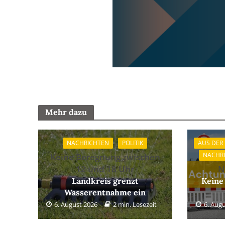
Mehr dazu
NACHRICHTEN
POLITIK
AUS DER
NACHR
Keine Beregnung zwischen
12 und 18 Uhr
N
Landkreis grenzt
Keine
Wasserentnahme ein
6. August 2026
2 min. Lesezeit
6. Aug