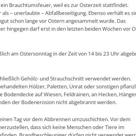
in Brauchtumsfeuer, weil es zur Osterzeit stattfindet.
als – unerlaubte – Abfallbeseitigung. Ebenso verhält es si
nngut schon lange vor Ostern angesammelt wurde. Das
r hingegen darf erst in den letzten beiden Wochen vor O
.
lich am Ostersonntag in der Zeit von 14 bis 23 Uhr abgeb
chließlich Gehölz- und Strauchschnitt verwendet werden.
ehandelten Hölzer, Paletten, Unrat oder sonstigen pflanz
ie Bodendecke auf Wiesen, Feldrainen, an Hecken, Hänge
nden der Bodenerosion nicht abgebrannt werden.
s einen Tag vor dem Abbrennen umzuschichten. Vor dem
herzustellen, dass sich keine Menschen oder Tiere im
efinden. Brandbeschleuniger dürfen nicht verwendet wer