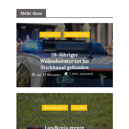
Mehr dazu
BLAULICHT
NACHRICHTEN
Keine Hinweise auf
Fremdverschulden
28-Jähriger
Wallenhorster tot im
Stichkanal gefunden
1 min. Lesezeit
vor 37 Minuten
NACHRICHTEN
POLITIK
Keine Beregnung zwischen
12 und 18 Uhr
Landkreis grenzt