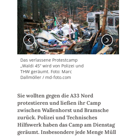
Das verlassene Protestcamp
Das
„Waldi 45“ wird von Polizei und
„Wa
THW geräumt. Foto: Marc
THW
Dallmöller / md-foto.com
Dal
Sie wollten gegen die A33 Nord
protestieren und ließen ihr Camp
zwischen Wallenhorst und Bramsche
zurück. Polizei und Technisches
Hilfswerk haben das Camp am Dienstag
geräumt. Insbesondere jede Menge Müll