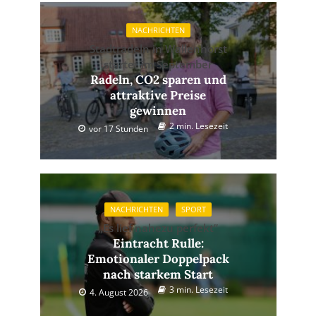
NACHRICHTEN
Stadtradeln in Wallenhorst
startet im September
Radeln, CO2 sparen und
attraktive Preise
gewinnen
2 min. Lesezeit
vor 17 Stunden
NACHRICHTEN
SPORT
„Es lief nahezu perfekt”
Eintracht Rulle:
Emotionaler Doppelpack
nach starkem Start
3 min. Lesezeit
4. August 2026