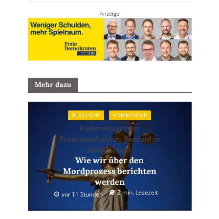
Anzeige
Mehr dazu
BLAULICHT
KOMMENTAR
Kommentar zum
Prozessauftakt zu Femizid in
Wallenhorst
Wie wir über den
Mordprozess berichten
werden
2 min. Lesezeit
vor 11 Stunden