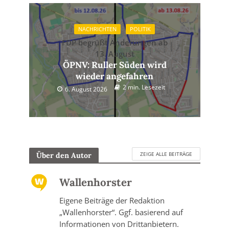
NACHRICHTEN
POLITIK
FDP begrüßt Änderungen ab
13. August
ÖPNV: Ruller Süden wird
wieder angefahren
2 min. Lesezeit
6. August 2026
ZEIGE ALLE BEITRÄGE
Über den Autor
Wallenhorster
Eigene Beiträge der Redaktion
„Wallenhorster“. Ggf. basierend auf
Informationen von Drittanbietern.