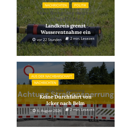
NACHRICHTEN
POLITIK
Keine Beregnung zwischen
12 und 18 Uhr
Landkreis grenzt
Wasserentnahme ein
2 min. Lesezeit
vor 22 Stunden
AUS DER NACHBARSCHAFT
NACHRICHTEN
Nächste Sperrung
Keine Durchfahrt von
Icker nach Belm
2 min. Lesezeit
6. August 2026