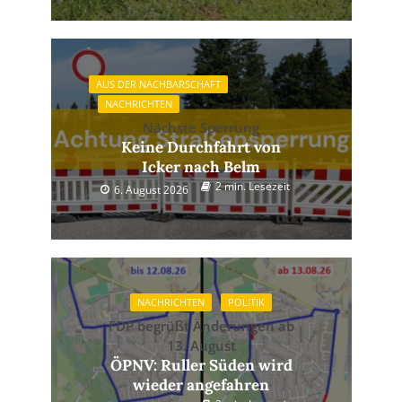
AUS DER NACHBARSCHAFT
NACHRICHTEN
Nächste Sperrung
Keine Durchfahrt von
Icker nach Belm
2 min. Lesezeit
6. August 2026
NACHRICHTEN
POLITIK
FDP begrüßt Änderungen ab
13. August
ÖPNV: Ruller Süden wird
wieder angefahren