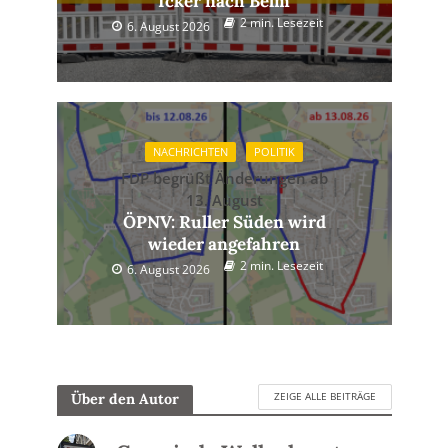
Icker nach Belm
2 min. Lesezeit
6. August 2026
NACHRICHTEN
POLITIK
FDP begrüßt Änderungen ab
13. August
ÖPNV: Ruller Süden wird
wieder angefahren
2 min. Lesezeit
6. August 2026
ZEIGE ALLE BEITRÄGE
Über den Autor