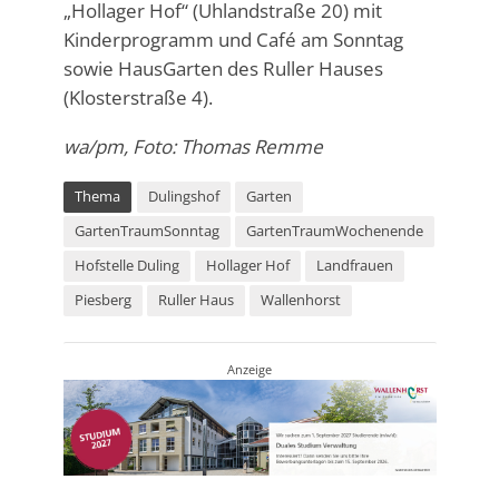
„Hollager Hof“ (Uhlandstraße 20) mit
Kinderprogramm und Café am Sonntag
sowie HausGarten des Ruller Hauses
(Klosterstraße 4).
wa/pm, Foto: Thomas Remme
Thema
Dulingshof
Garten
GartenTraumSonntag
GartenTraumWochenende
Hofstelle Duling
Hollager Hof
Landfrauen
Piesberg
Ruller Haus
Wallenhorst
Anzeige