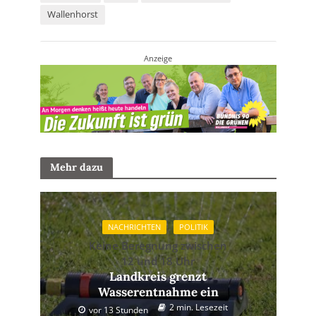
Wallenhorst
Anzeige
Mehr dazu
NACHRICHTEN
POLITIK
Keine Beregnung zwischen
12 und 18 Uhr
Landkreis grenzt
Wasserentnahme ein
2 min. Lesezeit
vor 13 Stunden