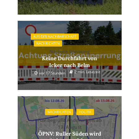
AUS DER NACHBARSCHAFT
NACHRICHTEN
Nächste Sperrung
Keine Durchfahrt von
Icker nach Belm
2 min. Lesezeit
vor 17 Stunden
NACHRICHTEN
POLITIK
FDP begrüßt Änderungen ab
13. August
ÖPNV: Ruller Süden wird