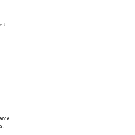
eit
same
s.