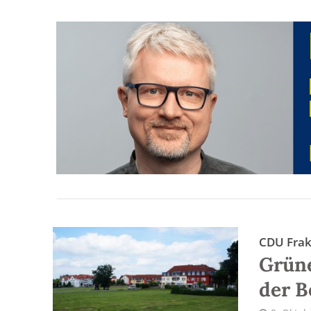
CDU Frak
Grüne
der 