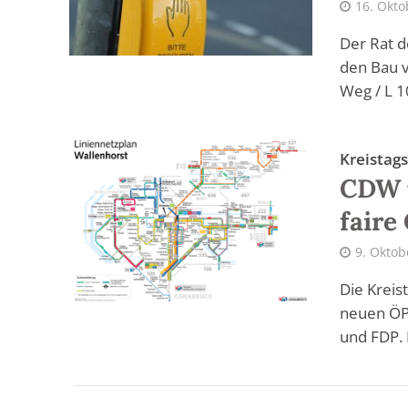
16. Okto
Der Rat d
den Bau v
Weg / L 10
Kreistag
CDW u
faire
9. Oktob
Die Krei
neuen ÖP
und FDP. D