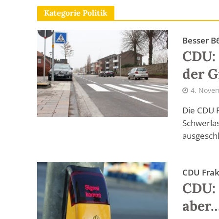
Kategorie Politik
Besser B
CDU: 
der G
4. Nove
Die CDU F
Schwerlas
ausgeschl
CDU Frak
CDU: 
aber