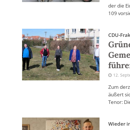
der die E
109 vorsie
CDU-Frak
Grüne
Geme
führ
12. Sep
Zum derz
äußert si
Tenor: Di
Wieder i