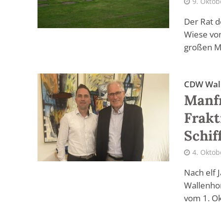
9. Oktob
Der Rat d
Wiese von
großen Me
CDW Wal
Manf
Frakt
Schif
4. Oktob
Nach elf 
Wallenhor
vom 1. Ok