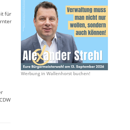
t für
rnter
Werbung in Wallenhorst buchen!
er
r CDW