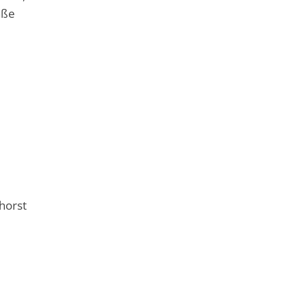
aße
horst