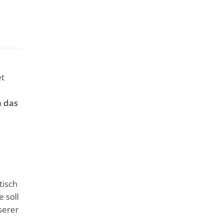
et
h das
tisch
 soll
serer