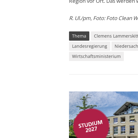
Region vor Ort. Das werden w
R. Ul./pm, Foto: Foto Clean 
Thema
Clemens Lammerskit
Landesregierung
Niedersac
Wirtschaftsministerium