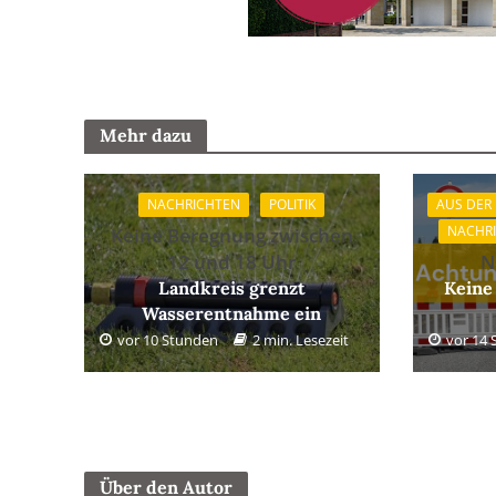
Mehr dazu
NACHRICHTEN
POLITIK
AUS DER
NACHR
Keine Beregnung zwischen
12 und 18 Uhr
N
Landkreis grenzt
Keine
Wasserentnahme ein
vor 10 Stunden
2 min. Lesezeit
vor 14
Über den Autor