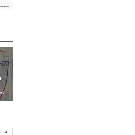
 ab
d
eit
TRÄGE