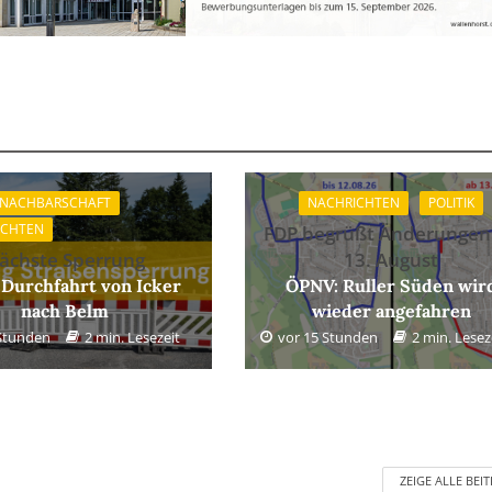
 NACHBARSCHAFT
NACHRICHTEN
POLITIK
ICHTEN
FDP begrüßt Änderungen
ächste Sperrung
13. August
 Durchfahrt von Icker
ÖPNV: Ruller Süden wir
nach Belm
wieder angefahren
 Stunden
2 min. Lesezeit
vor 15 Stunden
2 min. Lesez
ZEIGE ALLE BEI