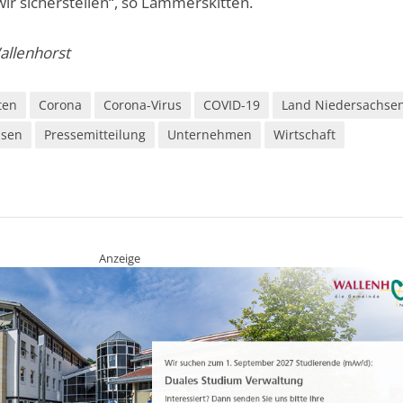
ir sicherstellen“, so Lammerskitten.
Wallenhorst
ten
Corona
Corona-Virus
COVID-19
Land Niedersachse
hsen
Pressemitteilung
Unternehmen
Wirtschaft
Anzeige