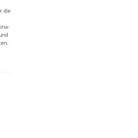
r die
ona-
 und
ten.