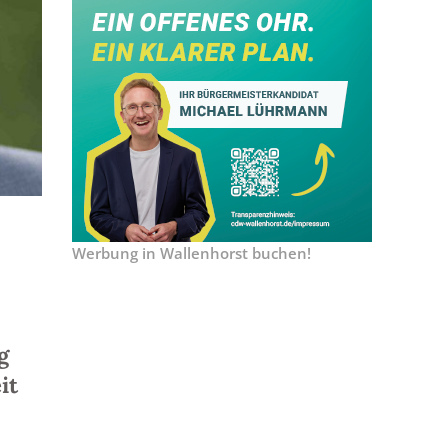
Werbung in Wallenhorst buchen!
g
it