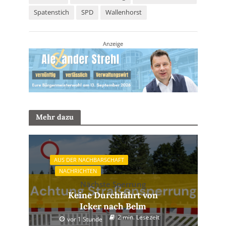
Spatenstich
SPD
Wallenhorst
Anzeige
Mehr dazu
AUS DER NACHBARSCHAFT
NACHRICHTEN
Nächste Sperrung
Keine Durchfahrt von
Icker nach Belm
2 min. Lesezeit
vor 1 Stunde