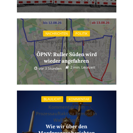
NACHRICHTEN
POLITIK
FDP begrüßt Änderungen ab
13. August
ÖPNV: Ruller Süden wird
wieder angefahren
2 min. Lesezeit
vor 3 Stunden
BLAULICHT
KOMMENTAR
Kommentar zum
Prozessauftakt zu Femizid in
Wallenhorst
Wie wir über den