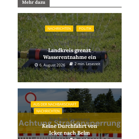
Mehr dazu
NACHRICHTEN
POLITIK
Keine Beregnung zwischen
12 und 18 Uhr
Landkreis grenzt
Wasserentnahme ein
2 min. Lesezeit
6. August 2026
AUS DER NACHBARSCHAFT
NACHRICHTEN
Nächste Sperrung
Keine Durchfahrt von
Icker nach Belm