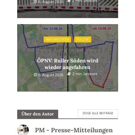
2 min. Lesezeit
6. August 2026
NACHRICHTEN
POLITIK
FDP begrüßt Änderungen ab
13. August
ÖPNV: Ruller Süden wird
wieder angefahren
2 min. Lesezeit
6. August 2026
ZEIGE ALLE BEITRÄGE
Über den Autor
PM - Presse-Mitteilungen