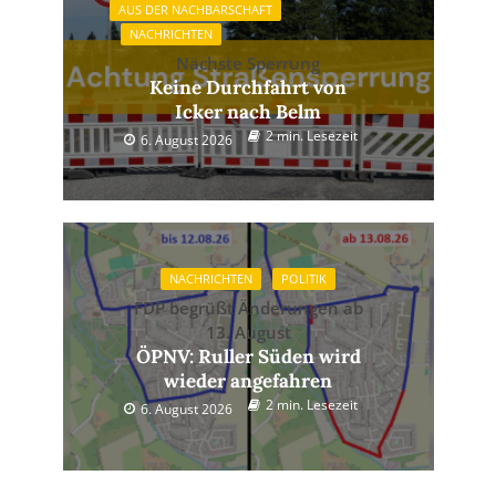
AUS DER NACHBARSCHAFT
NACHRICHTEN
Nächste Sperrung
Keine Durchfahrt von
Icker nach Belm
2 min. Lesezeit
6. August 2026
NACHRICHTEN
POLITIK
FDP begrüßt Änderungen ab
13. August
ÖPNV: Ruller Süden wird
wieder angefahren
2 min. Lesezeit
6. August 2026