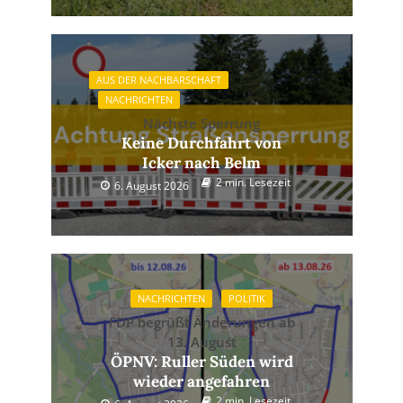
AUS DER NACHBARSCHAFT
NACHRICHTEN
Nächste Sperrung
Keine Durchfahrt von
Icker nach Belm
2 min. Lesezeit
6. August 2026
NACHRICHTEN
POLITIK
FDP begrüßt Änderungen ab
13. August
ÖPNV: Ruller Süden wird
wieder angefahren
2 min. Lesezeit