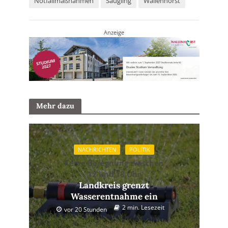
Notfallmaßnahmen
Säugling
Wallenhorst
Anzeige
Mehr dazu
NACHRICHTEN
POLITIK
Keine Beregnung zwischen
12 und 18 Uhr
Landkreis grenzt
Wasserentnahme ein
2 min. Lesezeit
vor 20 Stunden