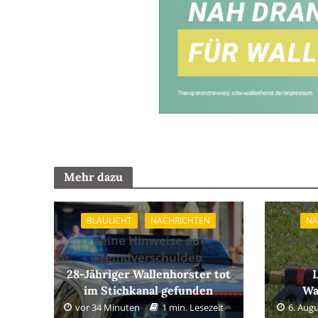
Mehr dazu
BLAULICHT
NACHRICHTEN
NA
Keine Hinweise auf
Keine
Fremdverschulden
28-Jähriger Wallenhorster tot
im Stichkanal gefunden
Wa
vor 34 Minuten
1 min. Lesezeit
6. Aug