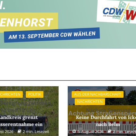
CHRICHTEN
POLITIK
AUS DER NACHBARSCHAFT
NACHRICHTEN
 Beregnung zwischen
12 und 18 Uhr
Nächste Sperrung
Landkreis grenzt
Keine Durchfahrt von Ick
sserentnahme ein
nach Belm
ust 2026
2 min. Lesezeit
6. August 2026
2 min. Leseze