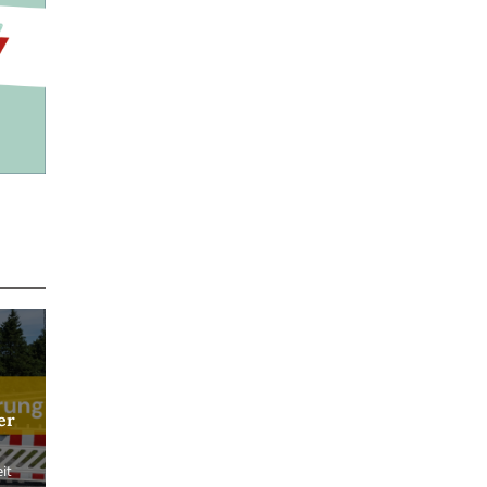
er
it