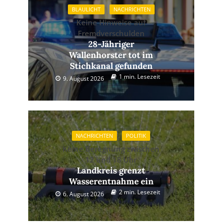
BLAULICHT
NACHRICHTEN
Keine Hinweise auf
Fremdverschulden
28-Jähriger
Wallenhorster tot im
Stichkanal gefunden
1 min. Lesezeit
9. August 2026
NACHRICHTEN
POLITIK
Keine Beregnung zwischen
12 und 18 Uhr
Landkreis grenzt
Wasserentnahme ein
2 min. Lesezeit
6. August 2026