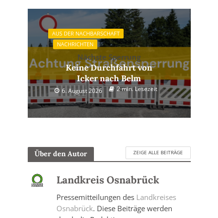
AUS DER NACHBARSCHAFT
NACHRICHTEN
Nächste Sperrung
Keine Durchfahrt von
Icker nach Belm
2 min. Lesezeit
6. August 2026
ZEIGE ALLE BEITRÄGE
Über den Autor
Landkreis Osnabrück
Pressemitteilungen des
Landkreises
Osnabrück
. Diese Beiträge werden