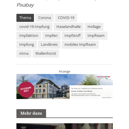
Pixabay
Thema
Corona
COVID-19
covid-19-Impfung
Haselandhalle
Hollage
Impfaktion
Impfen
Impfstoff
Impfteam
Impfung
Landkreis
mobiles Impfteam
mrna
Wallenhorst
Anzeige
Mehr dazu