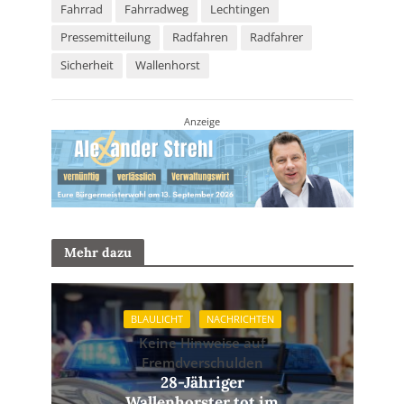
Fahrrad
Fahrradweg
Lechtingen
Pressemitteilung
Radfahren
Radfahrer
Sicherheit
Wallenhorst
Anzeige
Mehr dazu
BLAULICHT
NACHRICHTEN
Keine Hinweise auf
Fremdverschulden
28-Jähriger
Wallenhorster tot im