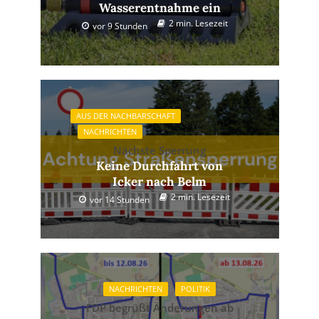
Wasserentnahme ein
2 min. Lesezeit
vor 9 Stunden
AUS DER NACHBARSCHAFT
NACHRICHTEN
Nächste Sperrung
Keine Durchfahrt von
Icker nach Belm
2 min. Lesezeit
vor 14 Stunden
NACHRICHTEN
POLITIK
FDP begrüßt Änderungen ab