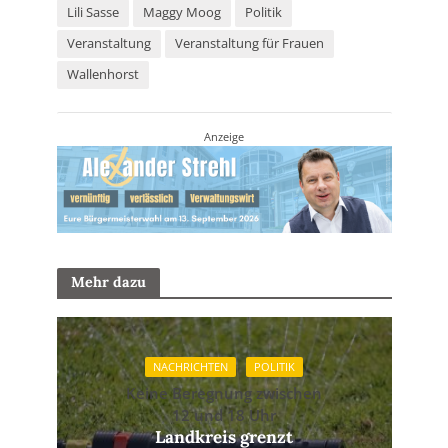
Lili Sasse
Maggy Moog
Politik
Veranstaltung
Veranstaltung für Frauen
Wallenhorst
Anzeige
Mehr dazu
NACHRICHTEN
POLITIK
Keine Beregnung zwischen
12 und 18 Uhr
Landkreis grenzt