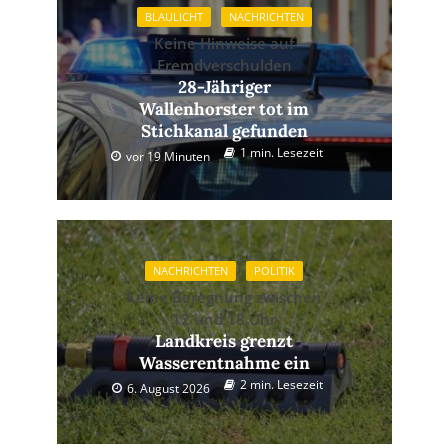
BLAULICHT
NACHRICHTEN
Keine Hinweise auf
Fremdverschulden
28-Jähriger
Wallenhorster tot im
Stichkanal gefunden
1 min. Lesezeit
vor 19 Minuten
NACHRICHTEN
POLITIK
Keine Beregnung zwischen
12 und 18 Uhr
Landkreis grenzt
Wasserentnahme ein
2 min. Lesezeit
6. August 2026