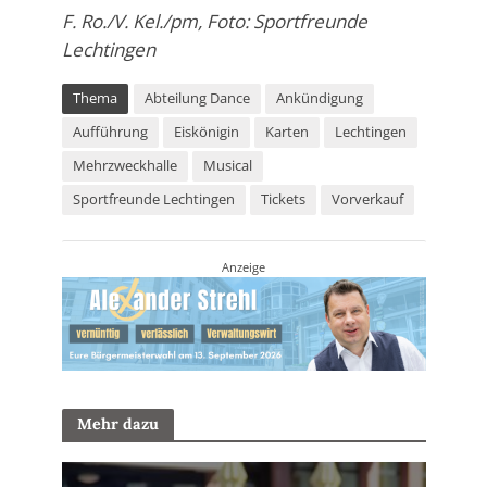
F. Ro./V. Kel./pm, Foto: Sportfreunde
Lechtingen
Thema
Abteilung Dance
Ankündigung
Aufführung
Eiskönigin
Karten
Lechtingen
Mehrzweckhalle
Musical
Sportfreunde Lechtingen
Tickets
Vorverkauf
Anzeige
Mehr dazu