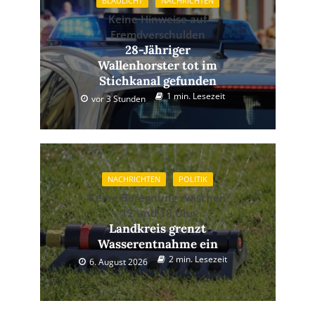
BLAULICHT
NACHRICHTEN
Keine Hinweise auf
Fremdverschulden
28-Jähriger
Wallenhorster tot im
Stichkanal gefunden
1 min. Lesezeit
vor 3 Stunden
NACHRICHTEN
POLITIK
Keine Beregnung zwischen
12 und 18 Uhr
Landkreis grenzt
Wasserentnahme ein
2 min. Lesezeit
6. August 2026