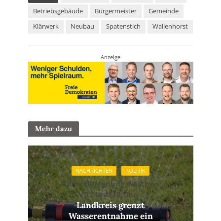
Betriebsgebäude
Bürgermeister
Gemeinde
Klärwerk
Neubau
Spatenstich
Wallenhorst
Anzeige
Mehr dazu
NACHRICHTEN
POLITIK
Keine Beregnung zwischen
12 und 18 Uhr
Landkreis grenzt
Wasserentnahme ein