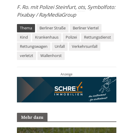
F. Ro. mit Polizei Steinfurt,
ots
, Symbolfoto:
Pixabay / RayMediaGroup
Thema
Berliner Straße
Berliner Viertel
Kind
Krankenhaus
Polizei
Rettungsdienst
Rettungswagen
Unfall
Verkehrsunfall
verletzt
Wallenhorst
Anzeige
Mehr dazu