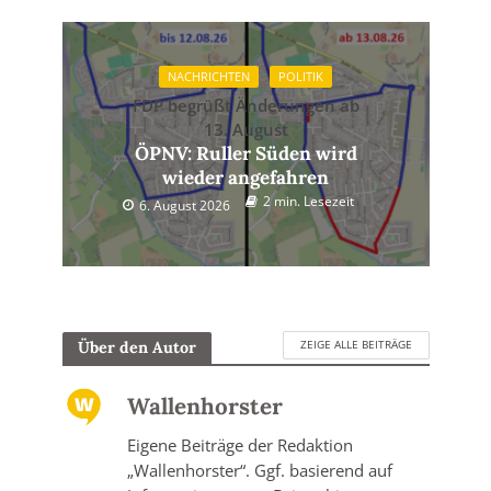
NACHRICHTEN
POLITIK
FDP begrüßt Änderungen ab
13. August
ÖPNV: Ruller Süden wird
wieder angefahren
2 min. Lesezeit
6. August 2026
ZEIGE ALLE BEITRÄGE
Über den Autor
Wallenhorster
Eigene Beiträge der Redaktion
„Wallenhorster“. Ggf. basierend auf