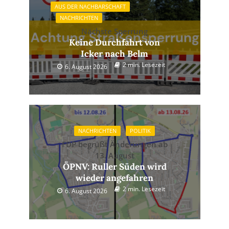
AUS DER NACHBARSCHAFT
NACHRICHTEN
Nächste Sperrung
Keine Durchfahrt von
Icker nach Belm
2 min. Lesezeit
6. August 2026
NACHRICHTEN
POLITIK
FDP begrüßt Änderungen ab
13. August
ÖPNV: Ruller Süden wird
wieder angefahren
2 min. Lesezeit
6. August 2026