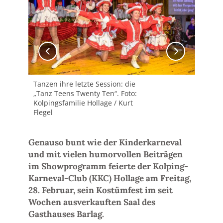
Tanzen ihre letzte Session: die
KKC
„Tanz Teens Twenty Ten“. Foto:
ver
Kolpingsfamilie Hollage / Kurt
Tanz
Flegel
Kol
Fleg
Genauso bunt wie der Kinderkarneval
und mit vielen humorvollen Beiträgen
im Showprogramm feierte der Kolping-
Karneval-Club (KKC) Hollage am Freitag,
28. Februar, sein Kostümfest im seit
Wochen ausverkauften Saal des
Gasthauses Barlag.