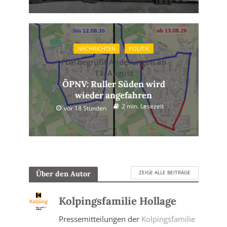
NACHRICHTEN
POLITIK
FDP begrüßt Änderungen ab
13. August
ÖPNV: Ruller Süden wird
wieder angefahren
2 min. Lesezeit
vor 18 Stunden
ZEIGE ALLE BEITRÄGE
Über den Autor
Kolpingsfamilie Hollage
Pressemitteilungen der
Kolpingsfamilie