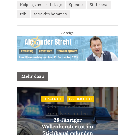
Kolpingsfamilie Hollage
Spende
Stichkanal
tdh
terre des hommes
Anzeige
Mehr dazu
BLAULICHT
NACHRICHTEN
Keine Hinweise auf
Fremdverschulden
28-Jähriger
Wallenhorster tot im
Stichkanal gefunden