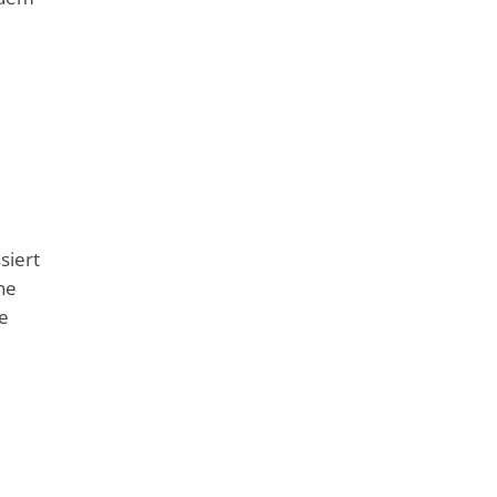
e
siert
he
e