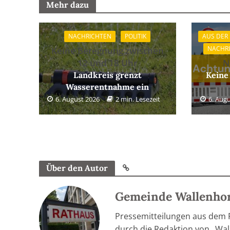
Mehr dazu
NACHRICHTEN
POLITIK
AUS DER
NACHR
Keine Beregnung zwischen
12 und 18 Uhr
N
Landkreis grenzt
Keine
Wasserentnahme ein
6. August 2026
2 min. Lesezeit
6. Aug
Über den Autor
Gemeinde Wallenho
Pressemitteilungen aus dem
durch die Redaktion von „Wall