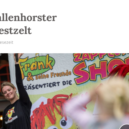
llenhorster
estzelt
esezeit