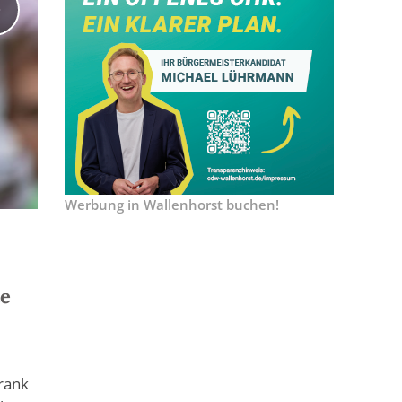
Werbung in Wallenhorst buchen!
Bürgermeister Otto Steinkamp zieht die Gewinner der V
te
rank