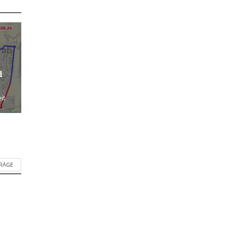
 ab
d
it
TRÄGE