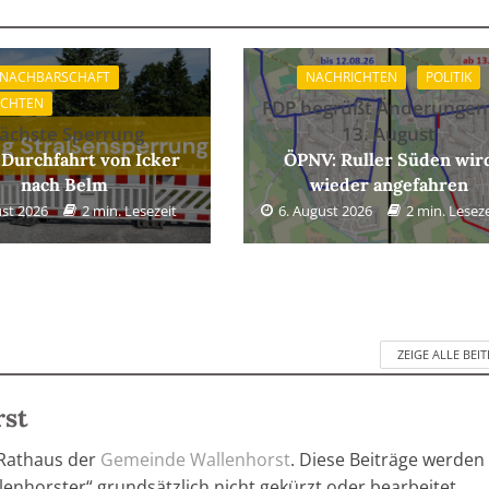
 NACHBARSCHAFT
NACHRICHTEN
POLITIK
ICHTEN
FDP begrüßt Änderungen
ächste Sperrung
13. August
 Durchfahrt von Icker
ÖPNV: Ruller Süden wir
nach Belm
wieder angefahren
ust 2026
2 min. Lesezeit
6. August 2026
2 min. Leseze
ZEIGE ALLE BEI
rst
 Rathaus der
Gemeinde Wallenhorst
. Diese Beiträge werden
enhorster“ grundsätzlich nicht gekürzt oder bearbeitet.