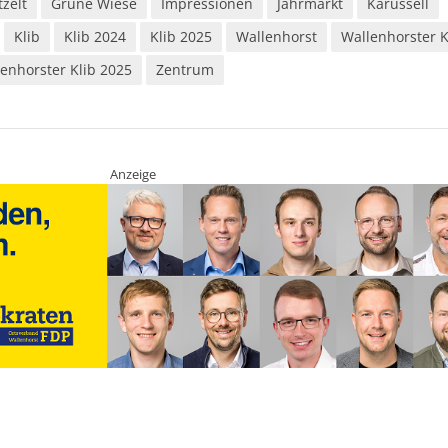
tzelt
Grüne Wiese
Impressionen
Jahrmarkt
Karussell
Klib
Klib 2024
Klib 2025
Wallenhorst
Wallenhorster K
enhorster Klib 2025
Zentrum
Anzeige