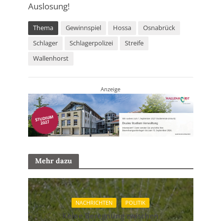
Auslosung!
Thema
Gewinnspiel
Hossa
Osnabrück
Schlager
Schlagerpolizei
Streife
Wallenhorst
Anzeige
Mehr dazu
NACHRICHTEN
POLITIK
Keine Beregnung zwischen