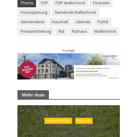
Thema
FDP
FDP Wallenhorst
Finanzen
Finanzplanung
Gemeinde Wallenhorst
Gemeinderat
Haushalt
Liberale
Politik
Pressemitteilung
Rat
Rathaus
Wallenhorst
Anzeige
Mehr dazu
NACHRICHTEN
POLITIK
Keine Beregnung zwischen
12 und 18 Uhr