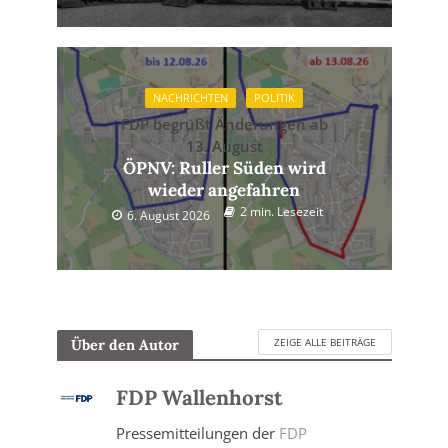
NACHRICHTEN
POLITIK
FDP begrüßt Änderungen ab
13. August
ÖPNV: Ruller Süden wird
wieder angefahren
2 min. Lesezeit
6. August 2026
ZEIGE ALLE BEITRÄGE
Über den Autor
FDP Wallenhorst
Pressemitteilungen der
FDP