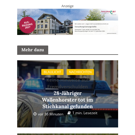
Anzeige
Mehr dazu
BLAULICHT
NACHRICHTEN
Keine Hinweise auf
Fremdverschulden
28-Jähriger
Wallenhorster tot im
Stichkanal gefunden
1 min. Lesezeit
vor 36 Minuten