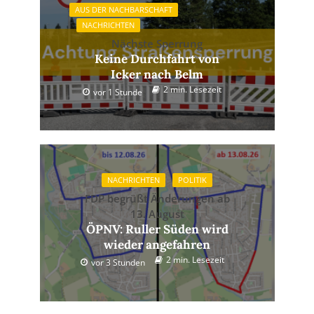
AUS DER NACHBARSCHAFT
NACHRICHTEN
Nächste Sperrung
Keine Durchfahrt von
Icker nach Belm
2 min. Lesezeit
vor 1 Stunde
NACHRICHTEN
POLITIK
FDP begrüßt Änderungen ab
13. August
ÖPNV: Ruller Süden wird
wieder angefahren
2 min. Lesezeit
vor 3 Stunden