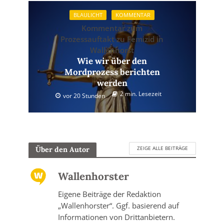
BLAULICHT
KOMMENTAR
Kommentar zum
Prozessauftakt zu Femizid in
Wallenhorst
Wie wir über den
Mordprozess berichten
werden
2 min. Lesezeit
vor 20 Stunden
ZEIGE ALLE BEITRÄGE
Über den Autor
Wallenhorster
Eigene Beiträge der Redaktion
„Wallenhorster“. Ggf. basierend auf
Informationen von Drittanbietern.