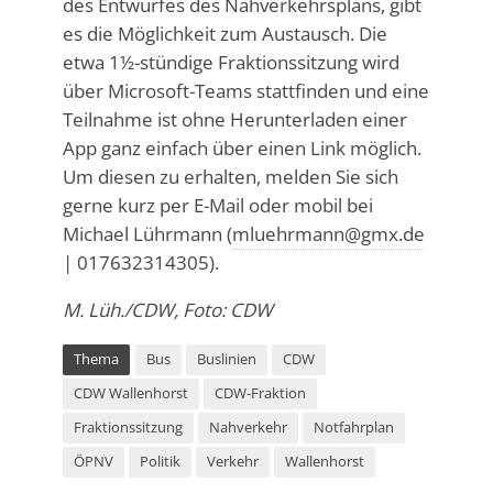
des Entwurfes des Nahverkehrsplans, gibt
es die Möglichkeit zum Austausch. Die
etwa 1½-stündige Fraktionssitzung wird
über Microsoft-Teams stattfinden und eine
Teilnahme ist ohne Herunterladen einer
App ganz einfach über einen Link möglich.
Um diesen zu erhalten, melden Sie sich
gerne kurz per E-Mail oder mobil bei
Michael Lührmann (
mluehrmann@gmx.de
| 017632314305).
M. Lüh./CDW, Foto: CDW
Thema
Bus
Buslinien
CDW
CDW Wallenhorst
CDW-Fraktion
Fraktionssitzung
Nahverkehr
Notfahrplan
ÖPNV
Politik
Verkehr
Wallenhorst