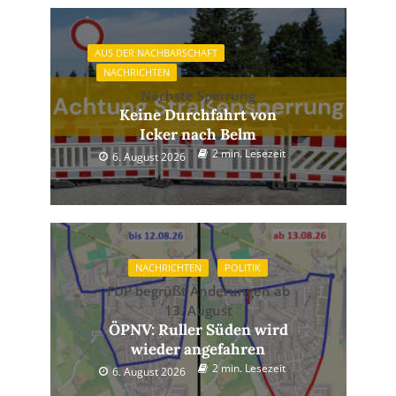
AUS DER NACHBARSCHAFT
NACHRICHTEN
Nächste Sperrung
Keine Durchfahrt von
Icker nach Belm
2 min. Lesezeit
6. August 2026
NACHRICHTEN
POLITIK
FDP begrüßt Änderungen ab
13. August
ÖPNV: Ruller Süden wird
wieder angefahren
2 min. Lesezeit
6. August 2026