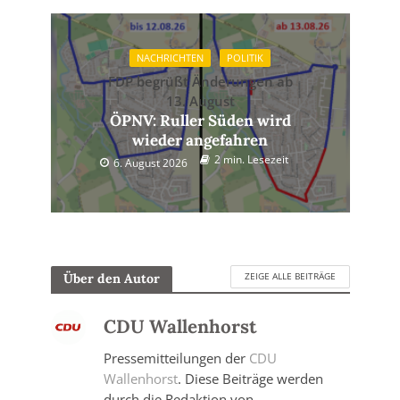
NACHRICHTEN
POLITIK
FDP begrüßt Änderungen ab
13. August
ÖPNV: Ruller Süden wird
wieder angefahren
2 min. Lesezeit
6. August 2026
ZEIGE ALLE BEITRÄGE
Über den Autor
CDU Wallenhorst
Pressemitteilungen der
CDU
Wallenhorst
. Diese Beiträge werden
durch die Redaktion von