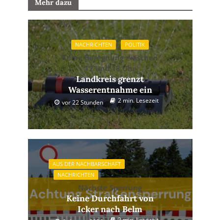
Mehr dazu
NACHRICHTEN
POLITIK
Keine Beregnung zwischen
12 und 18 Uhr
Landkreis grenzt
Wasserentnahme ein
2 min. Lesezeit
vor 22 Stunden
AUS DER NACHBARSCHAFT
NACHRICHTEN
Nächste Sperrung
Keine Durchfahrt von
Icker nach Belm
2 min. Lesezeit