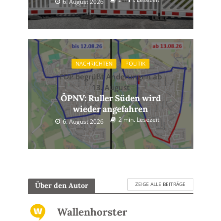
6. August 2026
NACHRICHTEN
POLITIK
FDP begrüßt Änderungen ab
13. August
ÖPNV: Ruller Süden wird
wieder angefahren
2 min. Lesezeit
6. August 2026
ZEIGE ALLE BEITRÄGE
Über den Autor
Wallenhorster