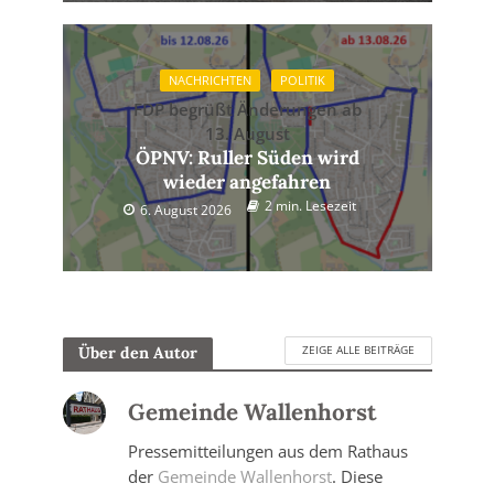
NACHRICHTEN
POLITIK
FDP begrüßt Änderungen ab
13. August
ÖPNV: Ruller Süden wird
wieder angefahren
2 min. Lesezeit
6. August 2026
ZEIGE ALLE BEITRÄGE
Über den Autor
Gemeinde Wallenhorst
Pressemitteilungen aus dem Rathaus
der
Gemeinde Wallenhorst
. Diese