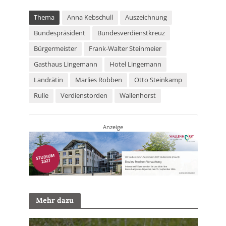
Thema
Anna Kebschull
Auszeichnung
Bundespräsident
Bundesverdienstkreuz
Bürgermeister
Frank-Walter Steinmeier
Gasthaus Lingemann
Hotel Lingemann
Landrätin
Marlies Robben
Otto Steinkamp
Rulle
Verdienstorden
Wallenhorst
Anzeige
Mehr dazu