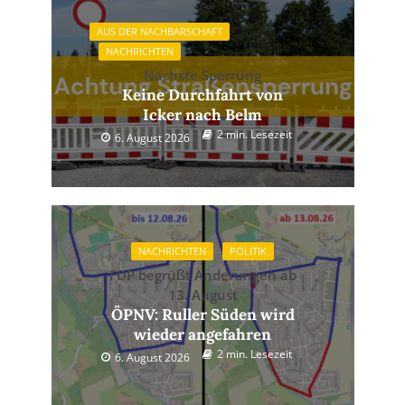
AUS DER NACHBARSCHAFT
NACHRICHTEN
Nächste Sperrung
Keine Durchfahrt von
Icker nach Belm
2 min. Lesezeit
6. August 2026
NACHRICHTEN
POLITIK
FDP begrüßt Änderungen ab
13. August
ÖPNV: Ruller Süden wird
wieder angefahren
2 min. Lesezeit
6. August 2026