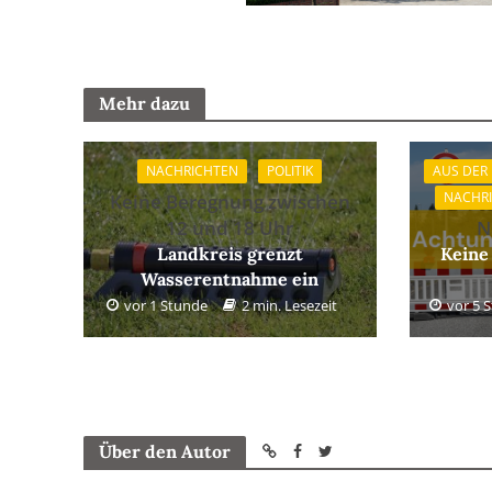
Mehr dazu
NACHRICHTEN
POLITIK
AUS DER
NACHR
Keine Beregnung zwischen
12 und 18 Uhr
N
Landkreis grenzt
Keine
Wasserentnahme ein
vor 1 Stunde
2 min. Lesezeit
vor 5 
Über den Autor