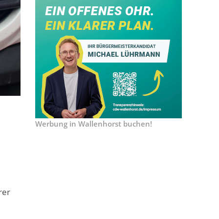
Werbung in Wallenhorst buchen!
rer