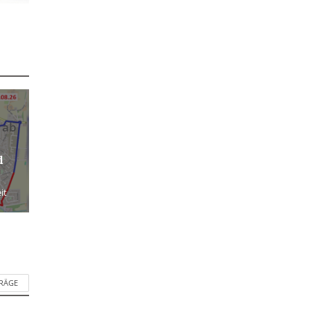
 ab
d
it
TRÄGE