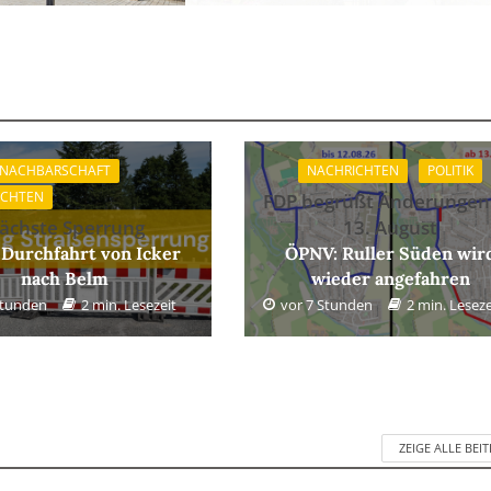
 NACHBARSCHAFT
NACHRICHTEN
POLITIK
ICHTEN
FDP begrüßt Änderungen
ächste Sperrung
13. August
 Durchfahrt von Icker
ÖPNV: Ruller Süden wir
nach Belm
wieder angefahren
Stunden
2 min. Lesezeit
vor 7 Stunden
2 min. Leseze
ZEIGE ALLE BEI