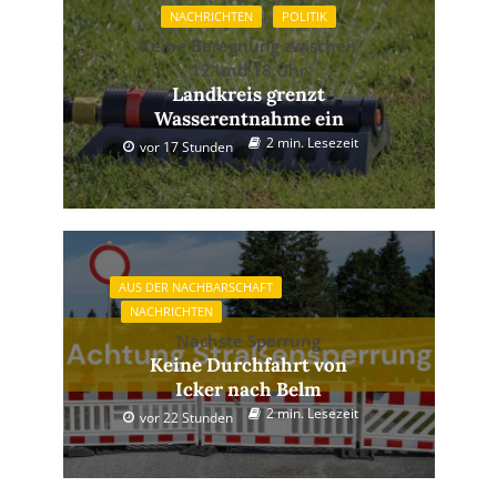
NACHRICHTEN
POLITIK
Keine Beregnung zwischen
12 und 18 Uhr
Landkreis grenzt
Wasserentnahme ein
2 min. Lesezeit
vor 17 Stunden
AUS DER NACHBARSCHAFT
NACHRICHTEN
Nächste Sperrung
Keine Durchfahrt von
Icker nach Belm
2 min. Lesezeit
vor 22 Stunden