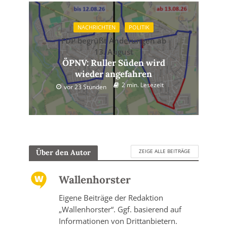
NACHRICHTEN
POLITIK
FDP begrüßt Änderungen ab
13. August
ÖPNV: Ruller Süden wird
wieder angefahren
2 min. Lesezeit
vor 23 Stunden
ZEIGE ALLE BEITRÄGE
Über den Autor
Wallenhorster
Eigene Beiträge der Redaktion
„Wallenhorster“. Ggf. basierend auf
Informationen von Drittanbietern.