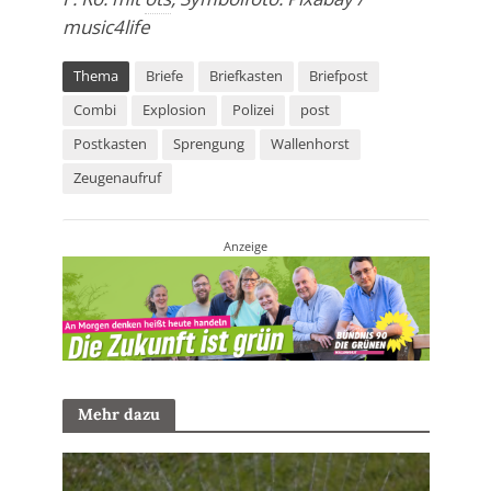
music4life
Thema
Briefe
Briefkasten
Briefpost
Combi
Explosion
Polizei
post
Postkasten
Sprengung
Wallenhorst
Zeugenaufruf
Anzeige
Mehr dazu