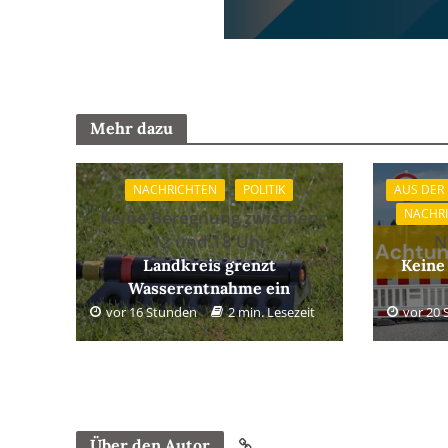
Mehr dazu
NACHRICHTEN
POLITIK
AUS DER
NACHR
Keine Beregnung zwischen
12 und 18 Uhr
N
Landkreis grenzt
Keine
Wasserentnahme ein
vor 16 Stunden
2 min. Lesezeit
vor 20
Über den Autor