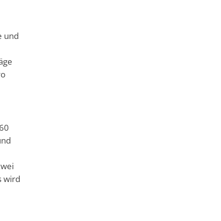
e und
äge
ro
160
und
d
zwei
s wird