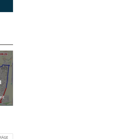
 ab
d
eit
TRÄGE