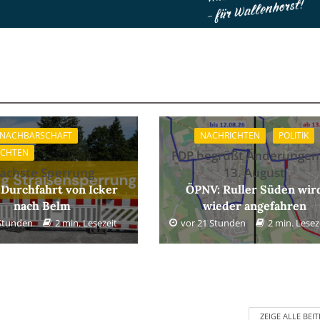
 NACHBARSCHAFT
NACHRICHTEN
POLITIK
ICHTEN
FDP begrüßt Änderungen
ächste Sperrung
13. August
 Durchfahrt von Icker
ÖPNV: Ruller Süden wir
nach Belm
wieder angefahren
 Stunden
2 min. Lesezeit
vor 21 Stunden
2 min. Lesez
ZEIGE ALLE BEI