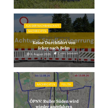
AUS DER NACHBARSCHAFT
NACHRICHTEN
Nächste Sperrung
Keine Durchfahrt von
Icker nach Belm
2 min. Lesezeit
6. August 2026
NACHRICHTEN
POLITIK
FDP begrüßt Änderungen ab
13. August
ÖPNV: Ruller Süden wird
wieder angefahren