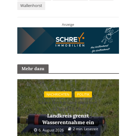
Wallenhorst
Anzeige
Mehr dazu
NACHRICHTEN
POLITIK
Keine Beregnung zwischen
12 und 18 Uhr
Landkreis grenzt
Wasserentnahme ein
2 min. Lesezeit
6. August 2026